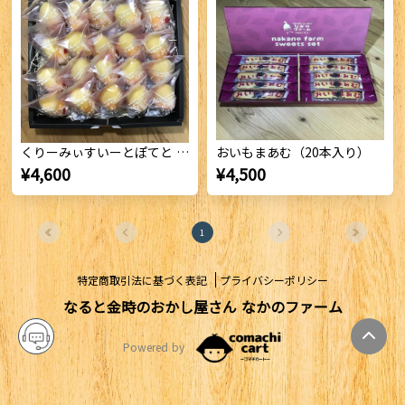
くりーみぃすいーとぽてと （プレーン20個セット）
おいもまあむ（20本入り）
¥4,600
¥4,500
1
特定商取引法に基づく表記
プライバシーポリシー
なると金時のおかし屋さん なかのファーム
Powered by